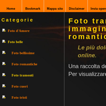
Home
Bookmark
Mappa sito
Disclaimer
Invia oper
Foto tra
Categorie
immagini
Foto d'Amore
romantic
Foto belle
Le più dol
Foto bellissime
online.
Foto romantiche
Una raccolta de
Per visualizzar
Foto tramonti
Foto cuori
Foto tristi