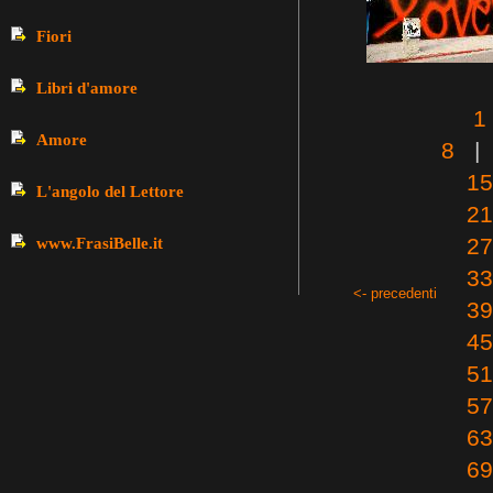
Fiori
Libri d'amore
1
Amore
8
15
L'angolo del Lettore
21
27
www.FrasiBelle.it
33
<- precedenti
39
45
51
57
63
69