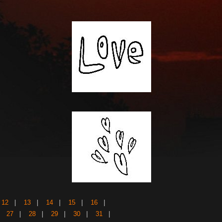
|
12
|
13
|
14
|
15
|
16
|
|
27
|
28
|
29
|
30
|
31
|