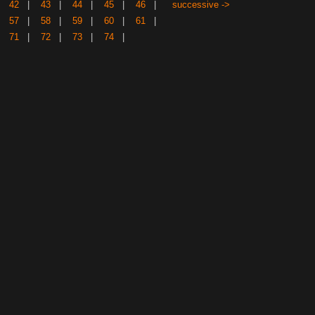
|
42
|
43
|
44
|
45
|
46
|
successive ->
|
57
|
58
|
59
|
60
|
61
|
|
71
|
72
|
73
|
74
|