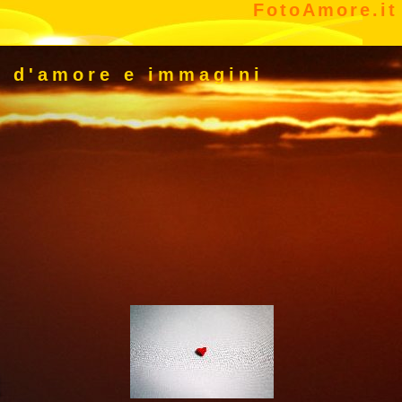
FotoAmore.it
o d'amore e immagini