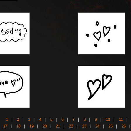
1
|
2
|
3
|
4
|
5
|
6
|
7
|
8
|
9
|
10
|
11
17
|
18
|
19
|
20
|
21
|
22
|
23
|
24
|
25
|
26