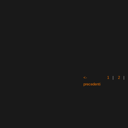
<-
1
|
2
precedenti