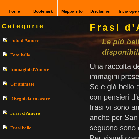
Home
Bookmark
Mappa sito
Disclaimer
Invia oper
Frasi d
Categorie
Le più bel
Foto d'Amore
disponibil
Foto belle
Una raccolta de
Immagini d'Amore
immagini presen
Gif animate
Se è già bello 
con pensieri d'
Disegni da colorare
frasi vi sono a
Frasi d'Amore
anche per San V
seguono sono cr
Frasi belle
Per visualizzare