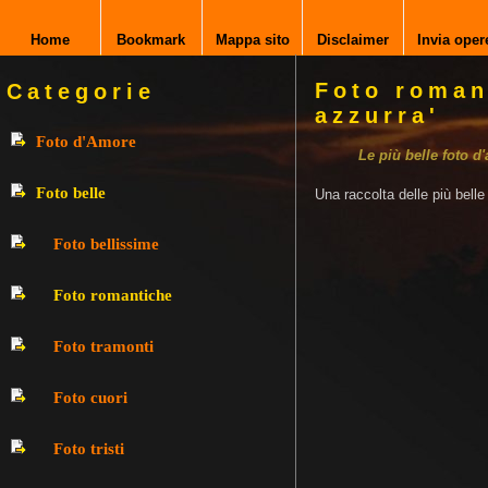
Home
Bookmark
Mappa sito
Disclaimer
Invia oper
Foto roman
Categorie
azzurra'
Foto d'Amore
Le più belle foto d
Foto belle
Una raccolta delle più bell
Foto bellissime
Foto romantiche
Foto tramonti
Foto cuori
Foto tristi