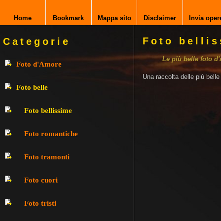
Home
Bookmark
Mappa sito
Disclaimer
Invia oper
Foto belli
Categorie
Le più belle foto d
Foto d'Amore
Una raccolta delle più bell
Foto belle
Foto bellissime
Foto romantiche
Foto tramonti
Foto cuori
Foto tristi